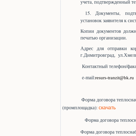
учета, подтвержденный т
15. Документы, подт
установок заявителя к си
Копии документов должн
печатью организации.
Адрес для отправки кор
г.Димитровград,
ул.Хмел
Контактный телефон/фак
e
-
mail
:
resurs
-
tranzit
@
bk
.
ru
Форма договора теплосна
(промплощадка):
скачать
Форма договора теплоснабже
Форма договора теплосна